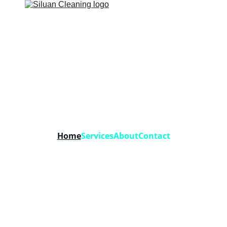
Home
Services
About
Contact
icii profesional